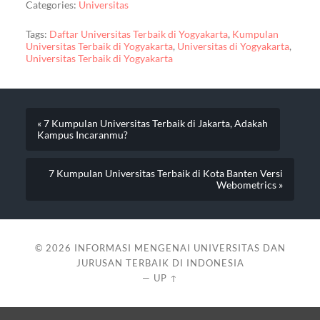
Categories:
Universitas
Tags:
Daftar Universitas Terbaik di Yogyakarta
,
Kumpulan
Universitas Terbaik di Yogyakarta
,
Universitas di Yogyakarta
,
Universitas Terbaik di Yogyakarta
« 7 Kumpulan Universitas Terbaik di Jakarta, Adakah
Kampus Incaranmu?
7 Kumpulan Universitas Terbaik di Kota Banten Versi
Webometrics »
© 2026
INFORMASI MENGENAI UNIVERSITAS DAN
JURUSAN TERBAIK DI INDONESIA
—
UP ↑