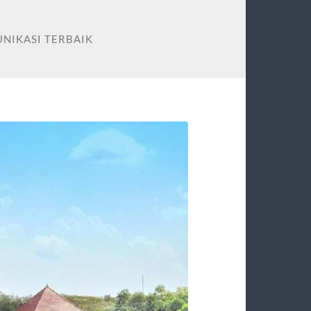
NIKASI TERBAIK