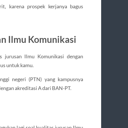
rit, karena prospek kerjanya bagus
an Ilmu Komunikasi
as jurusan Ilmu Komunikasi dengan
sus untuk kamu.
tinggi negeri (PTN) yang kampusnya
engan akreditasi A dari BAN-PT.
agukan lagi soal kualitas jurusan Ilmu