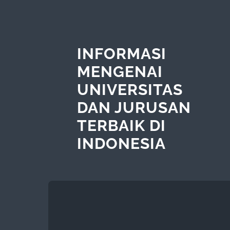
INFORMASI
MENGENAI
UNIVERSITAS
DAN JURUSAN
TERBAIK DI
INDONESIA