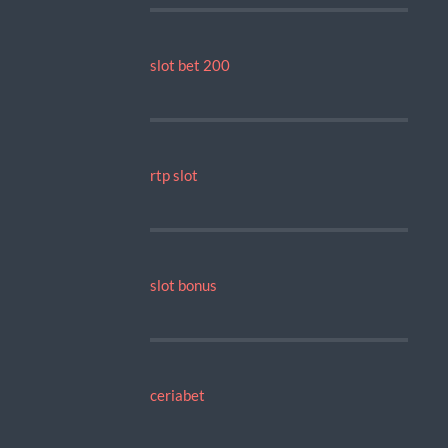
slot bet 200
rtp slot
slot bonus
ceriabet