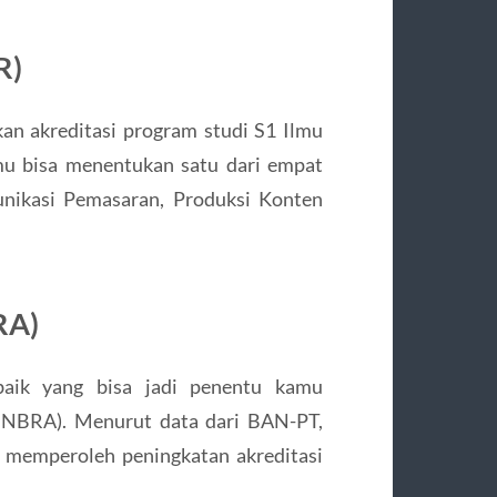
R)
kan akreditasi program studi S1 Ilmu
amu bisa menentukan satu dari empat
unikasi Pemasaran, Produksi Konten
RA)
baik yang bisa jadi penentu kamu
 (UNBRA). Menurut data dari BAN-PT,
l memperoleh peningkatan akreditasi