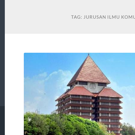
TAG:
JURUSAN ILMU KOMU