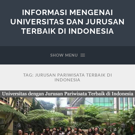
INFORMASI MENGENAI
UNIVERSITAS DAN JURUSAN
TERBAIK DI INDONESIA
SHOW MENU
TAG:
JURUSAN PARIWISATA TERBAIK DI
INDONESIA