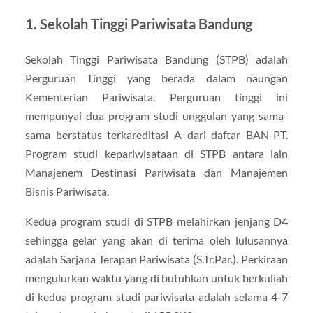
1. Sekolah Tinggi Pariwisata Bandung
Sekolah Tinggi Pariwisata Bandung (STPB) adalah
Perguruan Tinggi yang berada dalam naungan
Kementerian Pariwisata. Perguruan tinggi ini
mempunyai dua program studi unggulan yang sama-
sama berstatus terkareditasi A dari daftar BAN-PT.
Program studi kepariwisataan di STPB antara lain
Manajenem Destinasi Pariwisata dan Manajemen
Bisnis Pariwisata.
Kedua program studi di STPB melahirkan jenjang D4
sehingga gelar yang akan di terima oleh lulusannya
adalah Sarjana Terapan Pariwisata (S.Tr.Par.). Perkiraan
mengulurkan waktu yang di butuhkan untuk berkuliah
di kedua program studi pariwisata adalah selama 4-7