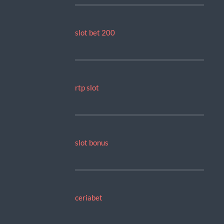
slot bet 200
rtp slot
slot bonus
ceriabet