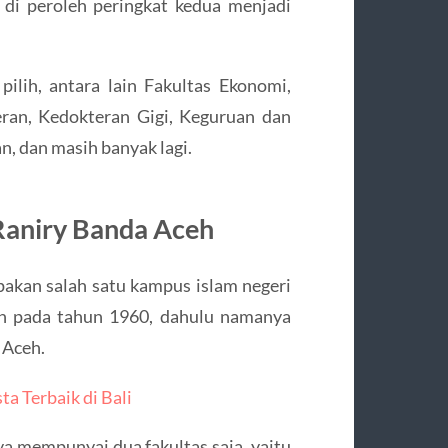
l di peroleh peringkat kedua menjadi
ilih, antara lain Fakultas Ekonomi,
eran, Kedokteran Gigi, Keguruan dan
n, dan masih banyak lagi.
 Raniry Banda Aceh
pakan salah satu kampus islam negeri
an pada tahun 1960, dahulu namanya
 Aceh.
a Terbaik di Bali
ya mempunyai dua fakultas saja, yaitu