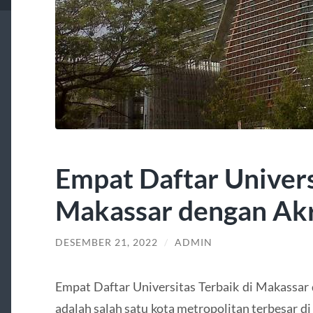
Empat Daftar Univers
Makassar dengan Akr
DESEMBER 21, 2022
/
ADMIN
Empat Daftar Universitas Terbaik di Makassar
adalah salah satu kota metropolitan terbesar 