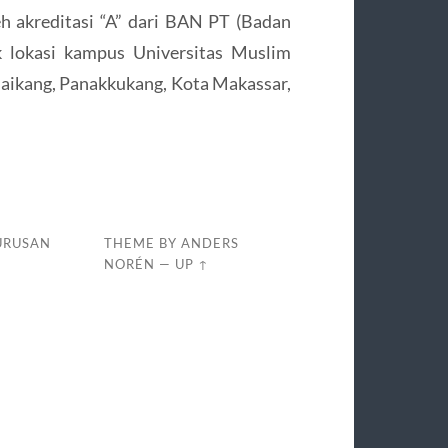
 akreditasi “A” dari BAN PT (Badan
k lokasi kampus Universitas Muslim
anaikang, Panakkukang, Kota Makassar,
URUSAN
THEME BY
ANDERS
NORÉN
—
UP ↑