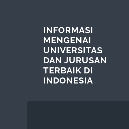
INFORMASI
MENGENAI
UNIVERSITAS
DAN JURUSAN
TERBAIK DI
INDONESIA