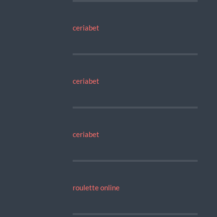
ceriabet
ceriabet
ceriabet
roulette online