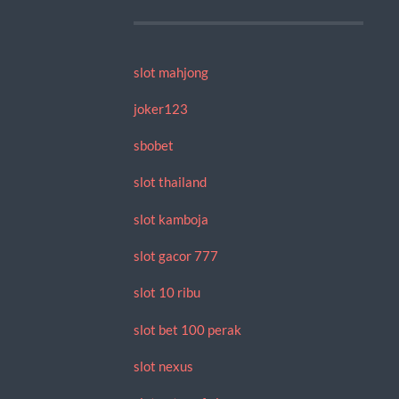
slot mahjong
joker123
sbobet
slot thailand
slot kamboja
slot gacor 777
slot 10 ribu
slot bet 100 perak
slot nexus