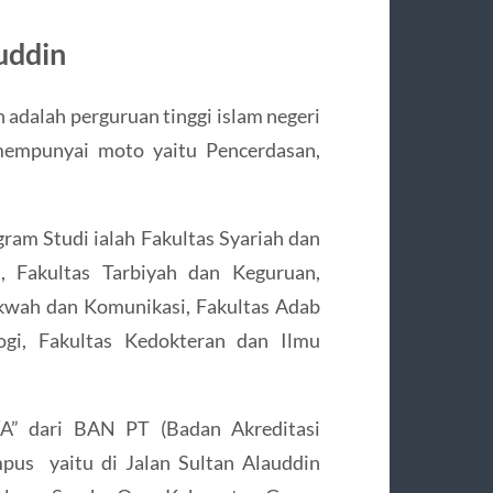
auddin
 adalah perguruan tinggi islam negeri
mempunyai moto yaitu Pencerdasan,
ram Studi ialah Fakultas Syariah dan
, Fakultas Tarbiyah dan Keguruan,
akwah dan Komunikasi, Fakultas Adab
ogi, Fakultas Kedokteran dan Ilmu
A” dari BAN PT (Badan Akreditasi
mpus yaitu di Jalan Sultan Alauddin