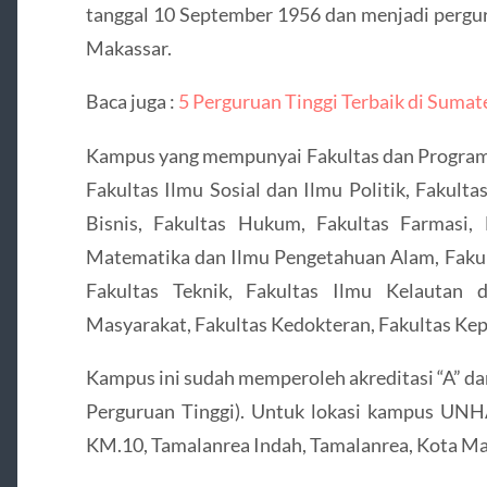
tanggal 10 September 1956 dan menjadi perguru
Makassar.
Baca juga :
5 Perguruan Tinggi Terbaik di Suma
Kampus yang mempunyai Fakultas dan Program S
Fakultas Ilmu Sosial dan Ilmu Politik, Fakult
Bisnis, Fakultas Hukum, Fakultas Farmasi, 
Matematika dan Ilmu Pengetahuan Alam, Fakul
Fakultas Teknik, Fakultas Ilmu Kelautan 
Masyarakat, Fakultas Kedokteran, Fakultas Ke
Kampus ini sudah memperoleh akreditasi “A” da
Perguruan Tinggi). Untuk lokasi kampus UNHA
KM.10, Tamalanrea Indah, Tamalanrea, Kota Ma