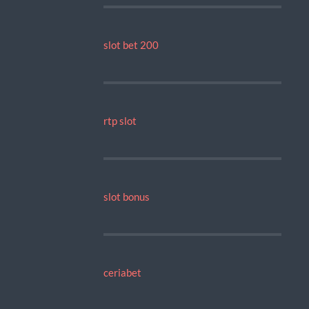
slot bet 200
rtp slot
slot bonus
ceriabet