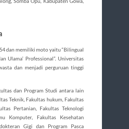
long, Somba Opu, Kabupaten Gowa,
a
54 dan memiliki moto yaitu “Bilingual
n Ulama’ Professional”. Universitas
wasta dan menjadi perguruan tinggi
ltas dan Program Studi antara lain
tas Teknik, Fakultas hukum, Fakultas
ltas Pertanian, Fakultas Teknologi
Ilmu Komputer, Fakultas Kesehatan
edokteran Gigi dan Program Pasca