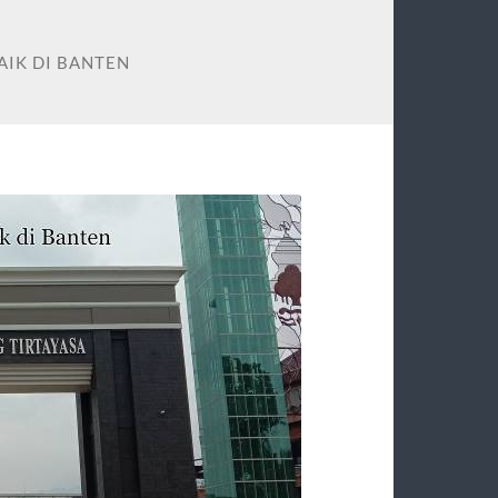
AIK DI BANTEN