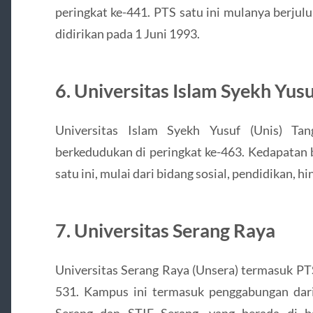
peringkat ke-441. PTS satu ini mulanya berj
didirikan pada 1 Juni 1993.
6. Universitas Islam Syekh Yusu
Universitas Islam Syekh Yusuf (Unis) Ta
berkedudukan di peringkat ke-463. Kedapatan 
satu ini, mulai dari bidang sosial, pendidikan, hi
7. Universitas Serang Raya
Universitas Serang Raya (Unsera) termasuk PT
531. Kampus ini termasuk penggabungan dari