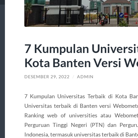
7 Kumpulan Universit
Kota Banten Versi W
DESEMBER 29, 2022
/
ADMIN
7 Kumpulan Universitas Terbaik di Kota Ba
Universitas terbaik di Banten versi Webomet
Ranking web of universities atau Webome
Perguruan Tinggi Negeri (PTN) dan Perguru
Indonesia, termasuk universitas terbaik di Bant