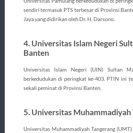
Universitas Pamulang berkedudukan di pering
sendiri termasuk PTS terbesar di Provinsi Bant
Jaya yang didirikan oleh Dr. H. Darsono.
4. Universitas Islam Negeri S
Banten
Universitas Islam Negeri (UIN) Sultan 
berkedudukan di peringkat ke-403. PTIN ini 
sekali peminat di Provinsi Banten.
5. Universitas Muhammadiyah
Universitas Muhammadiyah Tangerang (UMT) 