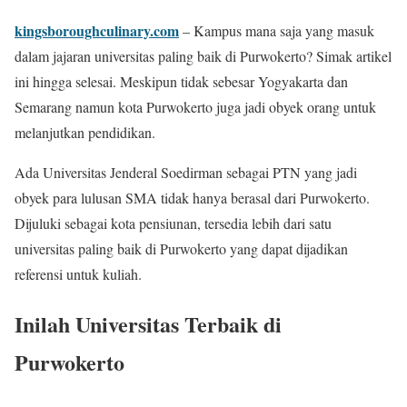
kingsboroughculinary.com
– Kampus mana saja yang masuk
dalam jajaran universitas paling baik di Purwokerto? Simak artikel
ini hingga selesai. Meskipun tidak sebesar Yogyakarta dan
Semarang namun kota Purwokerto juga jadi obyek orang untuk
melanjutkan pendidikan.
Ada Universitas Jenderal Soedirman sebagai PTN yang jadi
obyek para lulusan SMA tidak hanya berasal dari Purwokerto.
Dijuluki sebagai kota pensiunan, tersedia lebih dari satu
universitas paling baik di Purwokerto yang dapat dijadikan
referensi untuk kuliah.
Inilah Universitas Terbaik di
Purwokerto