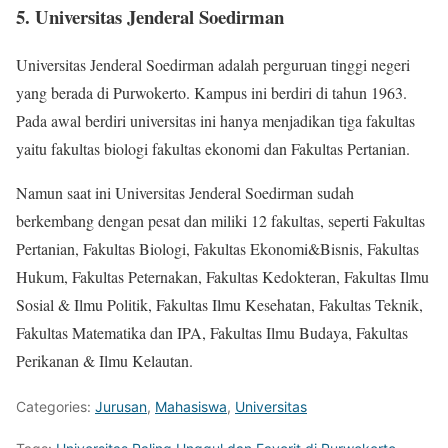
5. Universitas Jenderal Soedirman
Universitas Jenderal Soedirman adalah perguruan tinggi negeri
yang berada di Purwokerto. Kampus ini berdiri di tahun 1963.
Pada awal berdiri universitas ini hanya menjadikan tiga fakultas
yaitu fakultas biologi fakultas ekonomi dan Fakultas Pertanian.
Namun saat ini Universitas Jenderal Soedirman sudah
berkembang dengan pesat dan miliki 12 fakultas, seperti Fakultas
Pertanian, Fakultas Biologi, Fakultas Ekonomi&Bisnis, Fakultas
Hukum, Fakultas Peternakan, Fakultas Kedokteran, Fakultas Ilmu
Sosial & Ilmu Politik, Fakultas Ilmu Kesehatan, Fakultas Teknik,
Fakultas Matematika dan IPA, Fakultas Ilmu Budaya, Fakultas
Perikanan & Ilmu Kelautan.
Categories:
Jurusan
,
Mahasiswa
,
Universitas