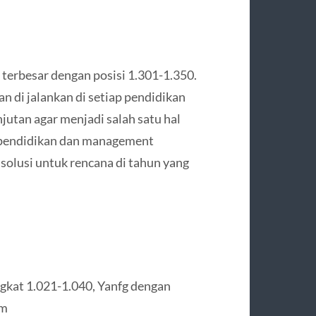
t terbesar dengan posisi 1.301-1.350.
di jalankan di setiap pendidikan
tan agar menjadi salah satu hal
is pendidikan dan management
olusi untuk rencana di tahun yang
ngkat 1.021-1.040, Yanfg dengan
am