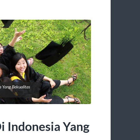
ia Yang Bekualitas
Di Indonesia Yang