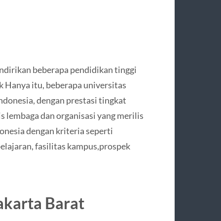
dirikan beberapa pendidikan tinggi
k Hanya itu, beberapa universitas
ndonesia, dengan prestasi tingkat
is lembaga dan organisasi yang merilis
donesia dengan kriteria seperti
elajaran, fasilitas kampus,prospek
akarta Barat