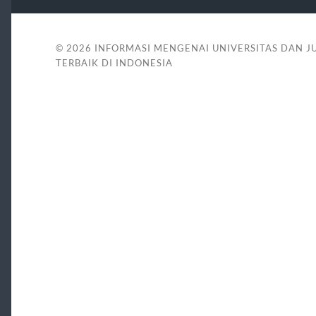
© 2026
INFORMASI MENGENAI UNIVERSITAS DAN J
TERBAIK DI INDONESIA