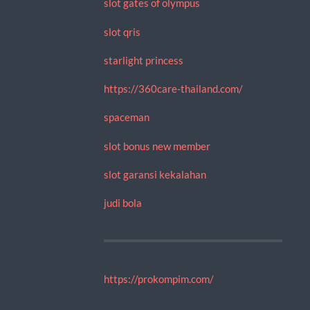
slot gates of olympus
slot qris
starlight princess
https://360care-thailand.com/
spaceman
slot bonus new member
slot garansi kekalahan
judi bola
https://prokompim.com/