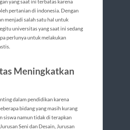
gan yang saat ini terbatas karena
oleh pertanian di indonesia. Dengan
an menjadi salah satu hal untuk
gitu universitas yang saat ini sedang
napa perlunya untuk melakukan
stis.
itas Meningkatkan
enting dalam pendidikan karena
Beberapa bidang yang masih kurang
an siswa namun tidak di terapkan
 Jurusan Seni dan Desain, Jurusan