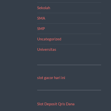
Sekolah
SMA
SMP
Uncategorized
Universitas
slot gacor hari ini
Slot Deposit Qris Dana