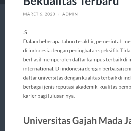
Bekualitas Terbaru
MARET 6, 2020
/
ADMIN
.S
Dalam beberapa tahun terakhir, pemerintah men
di indonesia dengan peningkatan speksifik. Tida
berhasil memperoleh daftar kampus terbaik di i
international. Di indonesia dengan berbagai jen
daftar universitas dengan kualitas terbaik di in
berbagai jenis reputasi akademik, kualitas pemb
karier bagi lulusan nya.
Universitas Gajah Mada J