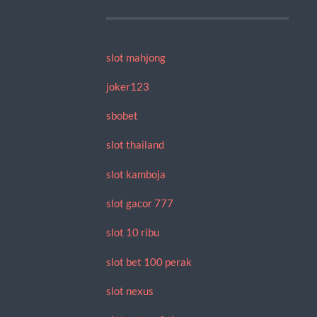
slot mahjong
joker123
sbobet
slot thailand
slot kamboja
slot gacor 777
slot 10 ribu
slot bet 100 perak
slot nexus