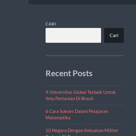
CARI
Cari
Recent Posts
9 Universitas Global Terbaik Untuk
Ilmu Pertanian Di Brasil
6 Cara Sukses Dalam Pelajaran
Matematika
10 Negara Dengan Kekuatan Militer